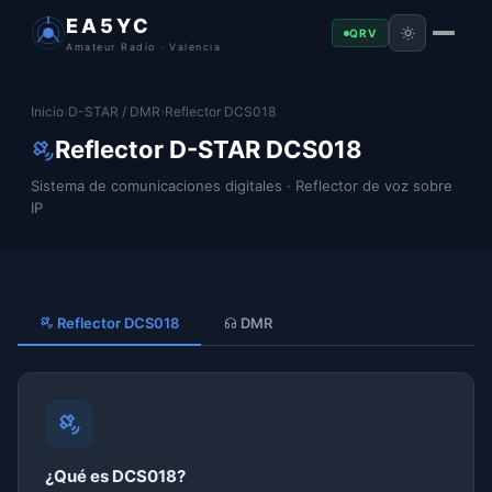
EA5YC
QRV
Amateur Radio · Valencia
Inicio
›
D-STAR / DMR
›
Reflector DCS018
Reflector D-STAR DCS018
Sistema de comunicaciones digitales · Reflector de voz sobre
IP
Reflector DCS018
DMR
¿Qué es DCS018?