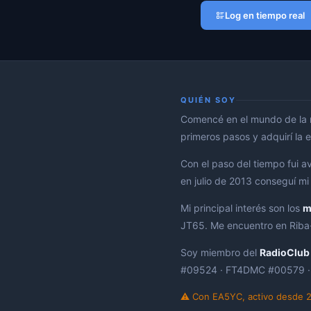
Log en tiempo real
QUIÉN SOY
Comencé en el mundo de la r
primeros pasos y adquirí la 
Con el paso del tiempo fui 
en julio de 2013 conseguí mi 
Mi principal interés son los
m
JT65. Me encuentro en Riba-r
Soy miembro del
RadioClub
#09524 · FT4DMC #00579 
⚠ Con EA5YC, activo desde 20