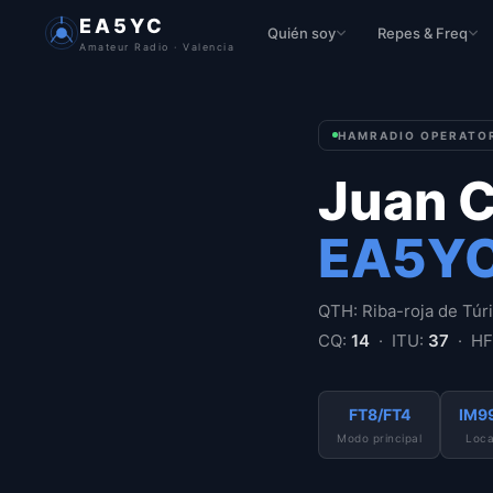
EA5YC
Quién soy
Repes & Freq
Amateur Radio · Valencia
HAMRADIO OPERATOR
Juan C
EA5Y
QTH: Riba-roja de Túri
CQ:
14
· ITU:
37
· HF 
FT8/FT4
IM9
Modo principal
Loca