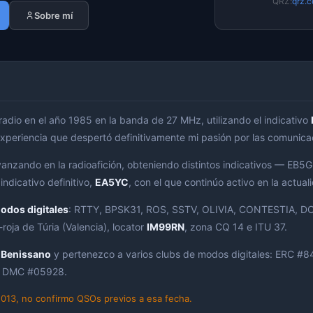
QRZ:
qrz.
Sobre mí
adio en el año 1985 en la banda de 27 MHz, utilizando el indicativo
experiencia que despertó definitivamente mi pasión por las comunica
avanzando en la radioafición, obteniendo distintos indicativos — 
indicativo definitivo,
EA5YC
, con el que continúo activo en la actual
odos digitales
: RTTY, BPSK31, ROS, SSTV, OLIVIA, CONTESTIA, D
oja de Túria (Valencia), locator
IM99RN
, zona CQ 14 e ITU 37.
 Benissano
y pertenezco a varios clubs de modos digitales: ERC #
· DMC #05928.
13, no confirmo QSOs previos a esa fecha.