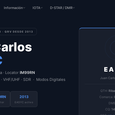
Información
IOTA
D-STAR / DMR
 · QRV DESDE 2013
arlos
C
EA
a · Locator
IM99RN
Juan Carl
· VHF/UHF · SDR · Modos Digitales
QTH:
Riba
9RN
2013
Comarca:
C
tor
EA5YC activo
DME
CQ:
14