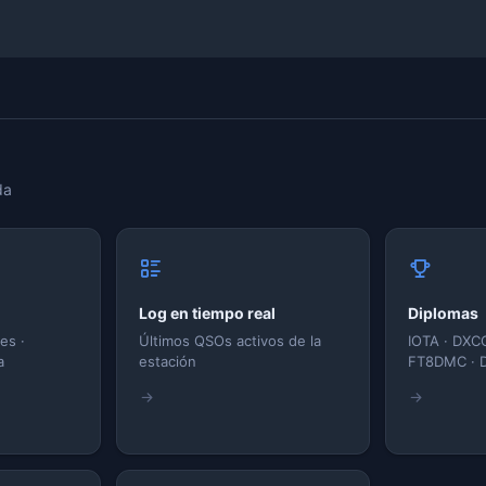
da
Log en tiempo real
Diplomas
es ·
Últimos QSOs activos de la
IOTA · DXCC
a
estación
FT8DMC · 