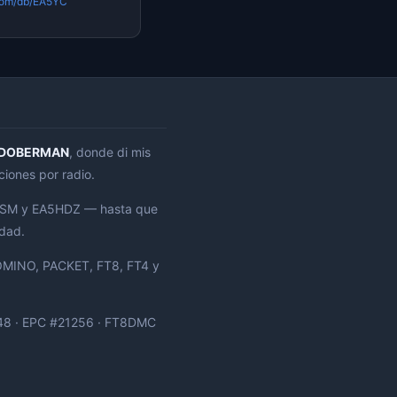
com/db/EA5YC
DOBERMAN
, donde di mis
ciones por radio.
EB5GSM y EA5HDZ — hasta que
idad.
OMINO, PACKET, FT8, FT4 y
848 · EPC #21256 · FT8DMC