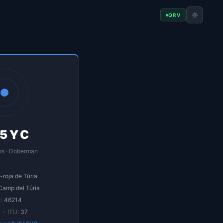
QRV
5YC
os · Doberman
-roja de Túria
amp del Túria
:
46214
 ·
ITU:
37